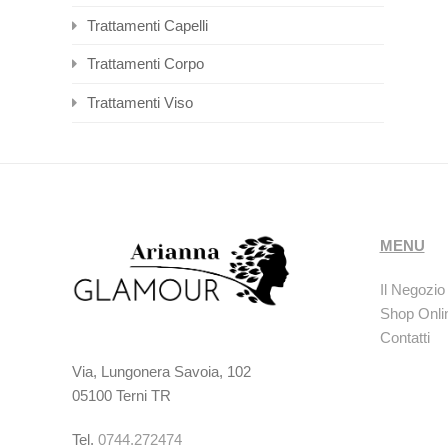
Trattamenti Capelli
Trattamenti Corpo
Trattamenti Viso
MENU
Il Negozio
Shop Onli
Contatti
Via, Lungonera Savoia, 102
05100 Terni TR
Tel.
0744.272474