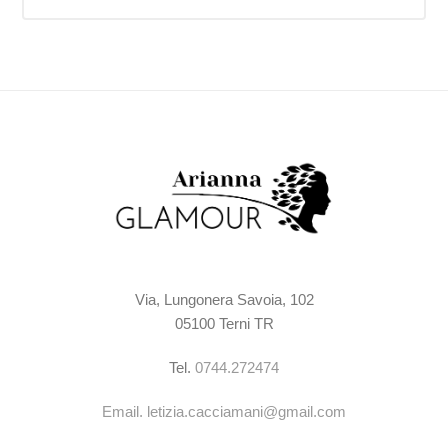
Via, Lungonera Savoia, 102
05100 Terni TR
Tel.
0744.272474
Email.
letizia.cacciamani@gmail.com